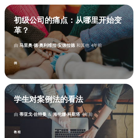
初级公司的痛点：从哪里开始变
革？
由
马里奥·德·奥利维拉·安德拉德
和其他
4年前
例
学生对案例法的看法
由
蒂亚戈·佐特曼
&
海伦娜·科斯塔
4年前
教程