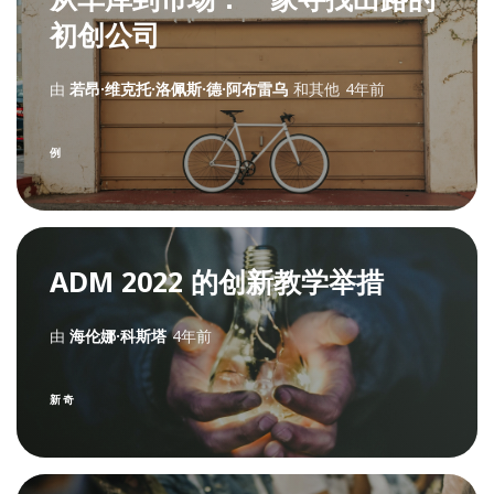
初创公司
由
若昂·维克托·洛佩斯·德·阿布雷乌
和其他
4年前
例
ADM 2022 的创新教学举措
由
海伦娜·科斯塔
4年前
新奇