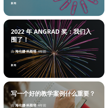
新闻
2022 年 ANGRAD 奖：我们入
围了！
由
海伦娜·科斯塔
4年前
新闻
写一个好的教学案例什么重要？
由
海伦娜·科斯塔
4年前