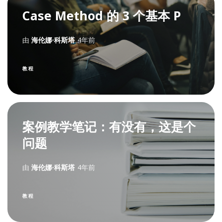
Case Method 的 3 个基本 P
由
海伦娜·科斯塔
4年前
教程
案例教学笔记：有没有，这是个
问题
由
海伦娜·科斯塔
4年前
教程