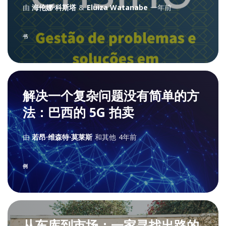
由
海伦娜·科斯塔
&
Eluiza Watanabe
一年前
书
解决一个复杂问题没有简单的方
法：巴西的 5G 拍卖
由
若昂·维森特·莫莱斯
和其他
4年前
例
从车库到市场：一家寻找出路的