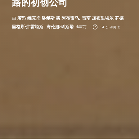
路的初创公司
,
由
若昂·维克托·洛佩斯·德·阿布雷乌
雷南·加布里埃尔·罗德
,
里格斯·弗雷塔斯
海伦娜·科斯塔
4年前
14 分钟阅读