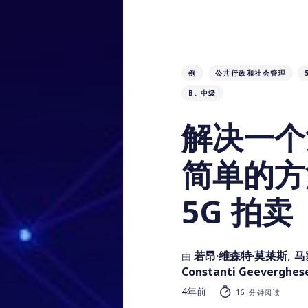
例
公共行政和社会管理
B. 中级
解决一个
简单的方
5G 拍卖
,
若昂·维森特·莫莱斯
马
由
Constanti Geeverghes
4年前
16 分钟阅读