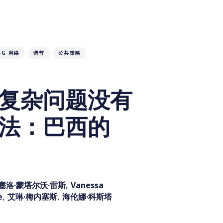
5G 网络
调节
公共策略
复杂问题没有
法：巴西的
,
塞洛·蒙塔尔沃·雷斯
Vanessa
,
,
e
艾琳·梅内塞斯
海伦娜·科斯塔