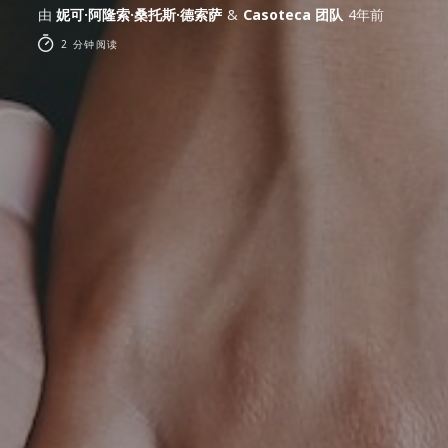
由
妮可·阿隆索·桑托斯·德索萨
&
Casoteca 团队
4年前
2 分钟阅读