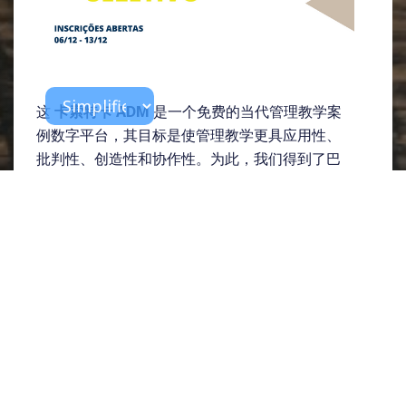
这
卡索特卡 ADM
是一个免费的当代管理教学案
例数字平台，其目标是使管理教学更具应用性、
批判性、创造性和协作性。为此，我们得到了巴
西利亚大学学生志愿者的支持，作为
扩展项目
行
政部。
拥有三年的历史和
授予
由 ANGRAD 作为
管理学
中的创新学习计划
，ADM Casoteca 正在进行其
遴选程序，以遴选
10 名学生志愿者
为了开展扩展
项目的活动
03/01 至 31/12/2023
.
我们作者所需的工作量是
每月 15 小时（灵
活且主要是远程时间表）。